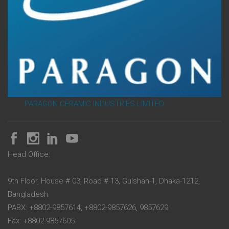
PARAGON CERAMIC INDUSTRIES LIMITED
Head Office:
9th Floor, House # 03, Road # 13, Gulshan-1, Dhaka-1212,
Bangladesh.
PABX: +8802-9857614, +8802-9857626, 9857629
Fax: +8802-9857605