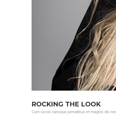
ROCKING THE LOOK
Cum sociis natoque penatibus et magnis dis necm