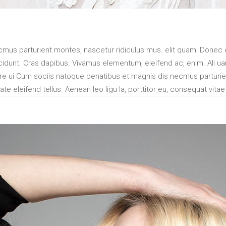
us parturient montes, nascetur ridiculus mus. elit quami Donec q
ncidunt. Cras dapibus. Vivamus elementum, eleifend ac, enim. Ali uam
 laore ui Cum sociis natoque penatibus et magnis dis necmus parturi
e eleifend tellus. Aenean leo ligu la, porttitor eu, consequat vitae