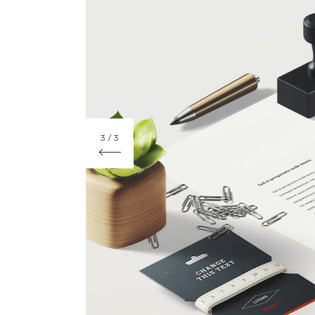
3
/
3