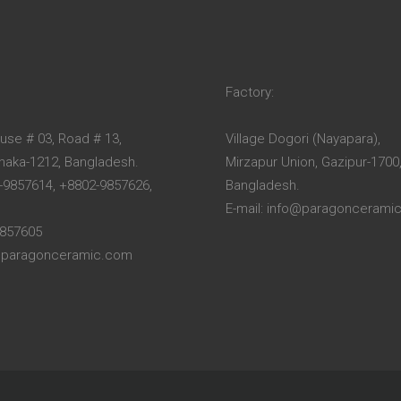
Factory:
ouse # 03, Road # 13,
Village Dogori (Nayapara),
Dhaka-1212, Bangladesh.
Mirzapur Union, Gazipur-1700
-9857614, +8802-9857626,
Bangladesh.
E-mail: info@paragoncerami
9857605
o@paragonceramic.com