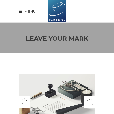
MENU
LEAVE YOUR MARK
3
/
3
2
/
3