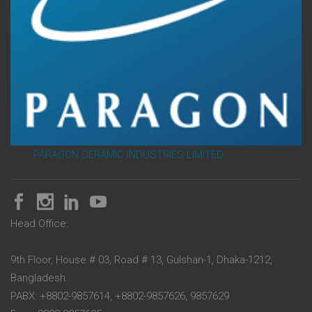
PARAGON CERAMIC INDUSTRIES LIMITED
Head Office:
9th Floor, House # 03, Road # 13, Gulshan-1, Dhaka-1212,
Bangladesh.
PABX: +8802-9857614, +8802-9857626, 9857629