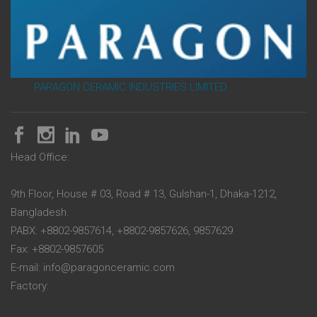
PARAGON CERAMIC INDUSTRIES LIMITED
Head Office:
9th Floor, House # 03, Road # 13, Gulshan-1, Dhaka-1212,
Bangladesh.
PABX: +8802-9857614, +8802-9857626, 9857629
Fax: +8802-9857605
E-mail: info@paragonceramic.com
Factory: